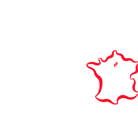
n du site
Nos campus
A
TIONS
NTISSAGE
PRISE
US
A
U SITE