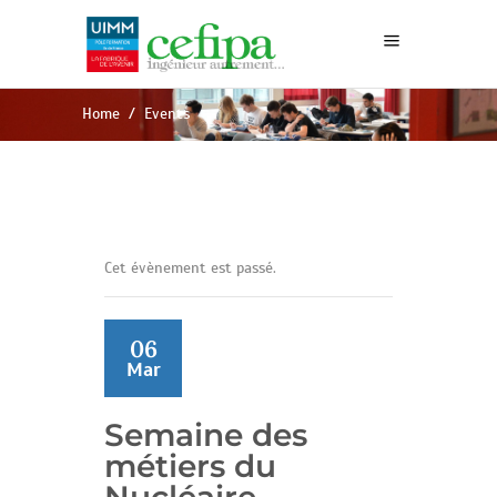
Home
/
Events
Cet évènement est passé.
06
Mar
Semaine des
métiers du
Nucléaire