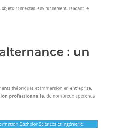
e, objets connectés, environnement, rendant le
lternance : un
ents théoriques et immersion en entreprise,
tion professionnelle
, de nombreux apprentis
formation Bachelor Sciences et Ingénierie