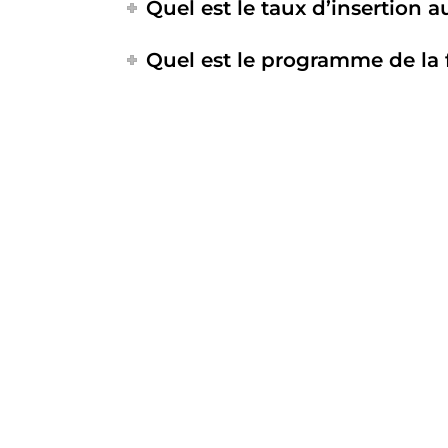
Quel est le taux d’insertion 
Quel est le programme de la 
Informations
Pla
Cefipa
CEFIP
FORMA
93 Boulevard de la Seine
APPRE
CS 40177 92006 Nanterre Cedex
ENTRE
(+33) 1 47 25 01 60