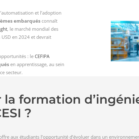
l’automatisation et l’adoption
stèmes embarqués
connaît
ight
, le marché mondial des
 USD en 2024 et devrait
pportunités : le
CEFIPA
qués
en apprentissage, au sein
ce secteur.
r la formation d’ingén
ESI ?
ffre aux étudiants l’opportunité d’évoluer dans un environnement