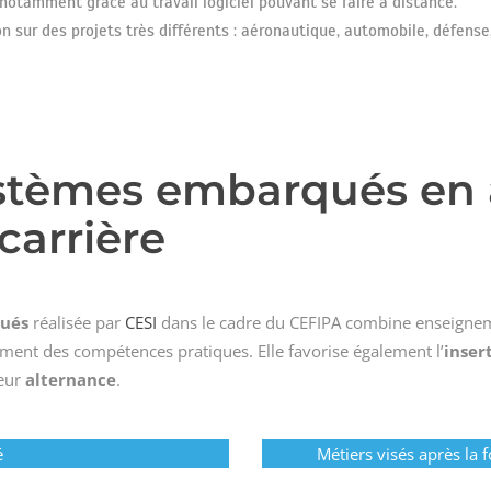
, notamment grâce au travail logiciel pouvant se faire à distance.
on sur des projets très différents : aéronautique, automobile, défens
stèmes embarqués en a
carrière
qués
réalisée par
CESI
dans le cadre du CEFIPA combine enseignem
ment des compétences pratiques. Elle favorise également l’
inser
leur
alternance
.
é
Métiers visés après la 