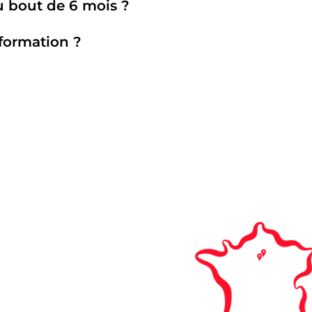
au bout de 6 mois ?
formation ?
n du site
Nos campus
A
TIONS
NTISSAGE
PRISE