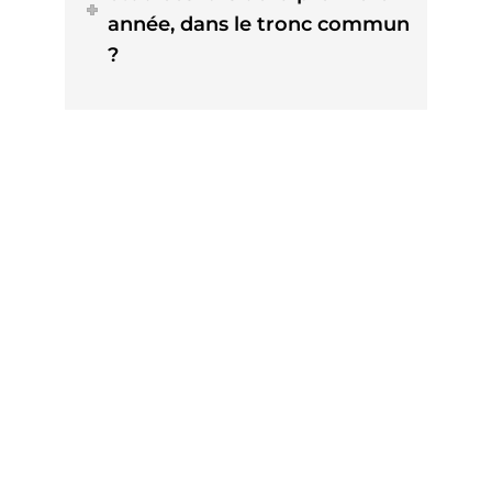
année, dans le tronc commun
?
Informations
Cefipa
93 Boulevard de la Seine
CS 40177 92006 Nanterre Cedex
(+33) 1 47 25 01 60