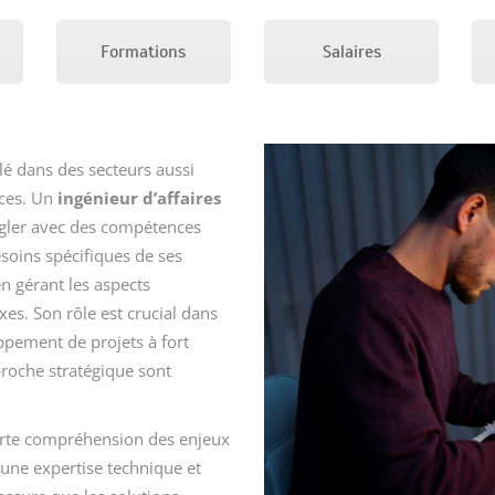
Formations
Salaires
lé dans des secteurs aussi
ices. Un
ingénieur d’affaires
ngler avec des compétences
soins spécifiques de ses
en gérant les aspects
s. Son rôle est crucial dans
oppement de projets à fort
roche stratégique sont
orte compréhension des enjeux
 une expertise technique et