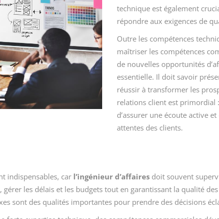
technique est également crucial
répondre aux exigences de qua
Outre les compétences techniq
maîtriser les compétences comm
de nouvelles opportunités d’aff
essentielle. Il doit savoir pr
réussir à transformer les pros
relations client est primordial :
d’assurer une écoute active et
attentes des clients.
nt indispensables, car
l’ingénieur d’affaires
doit souvent supervi
gérer les délais et les budgets tout en garantissant la qualité des 
xes sont des qualités importantes pour prendre des décisions écla